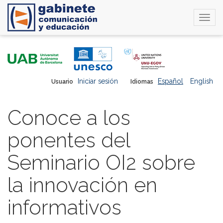
Togg
navi
Pasar
al
contenido
principal
Iniciar sesión
Español
English
Usuario
Idiomas
Conoce a los
ponentes del
Seminario OI2 sobre
la innovación en
informativos