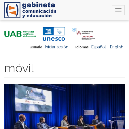
Togg
navi
Pasar
al
contenido
principal
Iniciar sesión
Español
English
Usuario
Idiomas
móvil