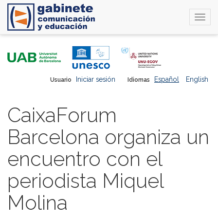
Togg
navi
Pasar
al
contenido
principal
Iniciar sesión
Español
English
Usuario
Idiomas
CaixaForum
Barcelona organiza un
encuentro con el
periodista Miquel
Molina