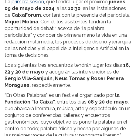
La
primera sesión
, que tendrá lugar el próximo
jueves
09 de mayo de 2024
, a las
10:30
, en las instalaciones
de
CaixaForum
, contará con la presencia del periodista
Miquel Molina
. Con él, los asistentes tendrán la
oportunidad de debatir acerca de “la palabra
periodística” y conocer de primera mano la vida en una
redacción multimedia, los procesos de diseño y jerarquía
de las noticias y el papel de la Inteligencia Artificial en la
toma de decisiones.
Los siguientes tres encuentros tendrán lugar los días
16,
23 y 30 de mayo
y acogerán las intervenciones de
Sergio Vila-Sanjuán, Neus Tomas y Roser Perera
Moragues,
respectivamente.
“En Otras Palabras” es un festival organizado por
la
Fundación “la Caixa”,
entre los días
08 y 30 de mayo
,
que abarcará literatura, música, arte y espectáculo en un
conjunto de conferencias, talleres y encuentros
gastronómicos, cuyo objetivo es poner la palabra en el
centro de todo; palabra “dicha y hecha por algunas de
las mejores voces de la cultura y panorama literario”.