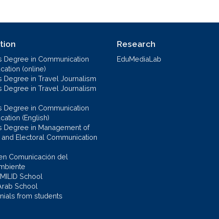
tion
Research
s Degree in Communication
EduMediaLab
ation (online)
s Degree in Travel Journalism
s Degree in Travel Journalism
s Degree in Communication
cation (English)
s Degree in Management of
al and Electoral Communication
en Comunicación del
mbiente
 MILID School
Arab School
nials from students