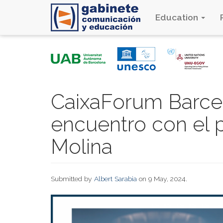
Education
Skip
to
main
content
CaixaForum Barcel
encuentro con el p
Molina
Submitted by
Albert Sarabia
on 9 May, 2024.