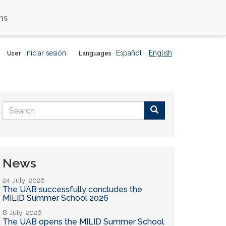
ns
Iniciar sesión
Español
English
User
Languages
Search
form
Buscar
News
24 July, 2026
The UAB successfully concludes the
MILID Summer School 2026
8 July, 2026
The UAB opens the MILID Summer School