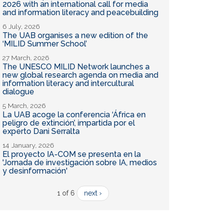
2026 with an international call for media
and information literacy and peacebuilding
6 July, 2026
The UAB organises a new edition of the
‘MILID Summer School’
27 March, 2026
The UNESCO MILID Network launches a
new global research agenda on media and
information literacy and intercultural
dialogue
5 March, 2026
La UAB acoge la conferencia ‘África en
peligro de extinción’, impartida por el
experto Dani Serralta
14 January, 2026
El proyecto IA-COM se presenta en la
'Jornada de investigación sobre IA, medios
y desinformación'
1 of 6
next ›