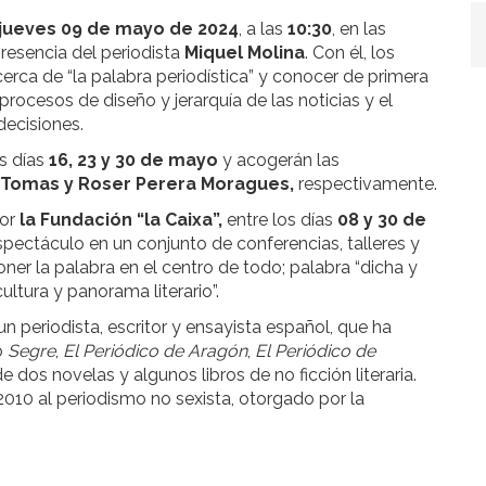
jueves 09 de mayo de 2024
, a las
10:30
, en las
presencia del periodista
Miquel Molina
. Con él, los
erca de “la palabra periodística” y conocer de primera
rocesos de diseño y jerarquía de las noticias y el
 decisiones.
os días
16, 23 y 30 de mayo
y acogerán las
s Tomas y Roser Perera Moragues,
respectivamente.
por
la Fundación “la Caixa”,
entre los días
08 y 30 de
 espectáculo en un conjunto de conferencias, talleres y
er la palabra en el centro de todo; palabra “dicha y
ltura y panorama literario”.
un periodista, escritor y ensayista español, que ha
o
Segre
,
El Periódico de Aragón
,
El Periódico de
e dos novelas y algunos libros de no ficción literaria.
2010 al periodismo no sexista, otorgado por la