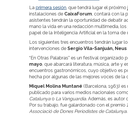
La
primera sesión
, que tendrá lugar el próximo
instalaciones de
CaixaForum
, contará con la 
asistentes tendrán la oportunidad de debatir ac
mano la vida en una redacción multimedia, los p
papel de la Inteligencia Artificial en la toma de
Los siguientes tres encuentros tendrán lugar l
intervenciones de
Sergio Vila-Sanjuán, Neu
“En Otras Palabras” es un festival organizado 
mayo
, que abarcará literatura, música, arte y
encuentros gastronómicos, cuyo objetivo es pon
hecha por algunas de las mejores voces de la cu
Miquel Molina Muntané
(Barcelona, 1963) es 
publicado para varios medios nacionales com
Catalunya
o
La Vanguardia
. Además, es autor d
Por su trabajo, fue galardonado con el premio 
Associació de Dones Periodistes de Catalunya
.