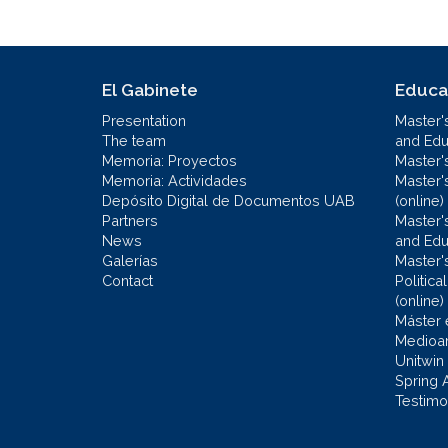
El Gabinete
Educa
Presentation
Master'
The team
and Educ
Memoria: Proyectos
Master'
Memoria: Actividades
Master'
Depósito Digital de Documentos UAB
(online)
Partners
Master'
News
and Edu
Galerías
Master'
Contact
Politic
(online)
Máster 
Medioa
Unitwin
Spring 
Testimo