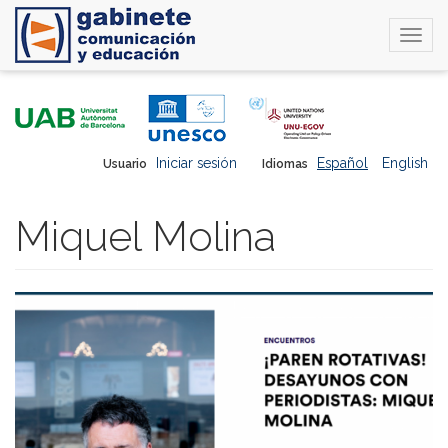
Togg
navi
Pasar
al
contenido
principal
Iniciar sesión
Español
English
Usuario
Idiomas
Miquel Molina