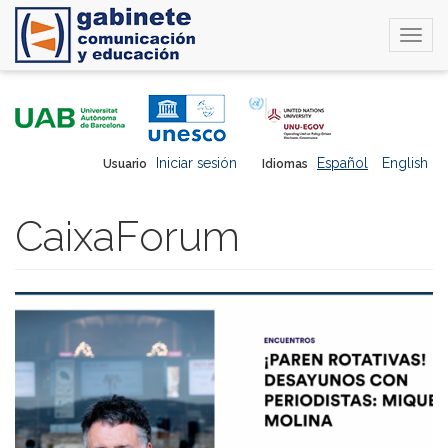
Togg
navi
Pasar
al
contenido
principal
Iniciar sesión
Español
English
Usuario
Idiomas
CaixaForum