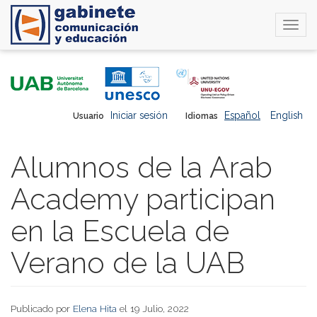
Togg
navi
Pasar
al
contenido
principal
Iniciar sesión
Español
English
Usuario
Idiomas
Alumnos de la Arab
Academy participan
en la Escuela de
Verano de la UAB
Publicado por
Elena Hita
el 19 Julio, 2022