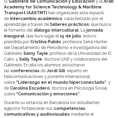
El
Gabinete de Comunicación y Educación
y la
Arab
Academy
for Science Technology & Maritime
Transport (AASTMT)
han organizado este espacio
de
intercambio académico
, caracterizado por el
aprendizaje a través de
talleres prácticos
, que busca
el fomento del
diálogo intercultural
. La
jornada
inaugural
, que tuvo lugar el
15 de julio
, estuvo
presidida por
Cristina Pulido
, profesora Serra Húnter
del Departamento de Periodismo e investigadora del
Gabinete,
Samy Tayie
, profesor de la Universidad de El
Cairo, y
Sally Tayie
, doctora UAB y colaboradora del
Gabinete. En ella los alumnos escucharon
las
conferencias
de
Jordi Gili
, experto en
telecomunicaciones y ponente internacional,
sobre
“Liderazgo en el mundo hiperconectado”
, y
de
Carolina Escudero
, doctora en Psicología Social,
sobre
“Comunicación y emociones”
.
Durante su estancia en Barcelona los estudiantes
egipcios fortalecerán sus
competencias
comunicativas y audiovisuales
mediante el