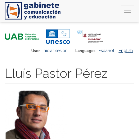
Togg
navi
Skip
to
main
content
Iniciar sesión
Español
English
User
Languages
Lluís Pastor Pérez