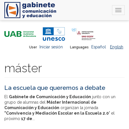
Togg
navi
Skip
to
main
content
Iniciar sesión
Español
English
User
Languages
máster
La escuela que queremos a debate
El
Gabinete de Comunicación y Educación
junto con un
grupo de alumnas del
Máster Internacional de
Comunicación y Educación
organizan la jornada
"Convivencia y Mediación Escolar en la Escuela 2.0
" el
próximo
17 de
...