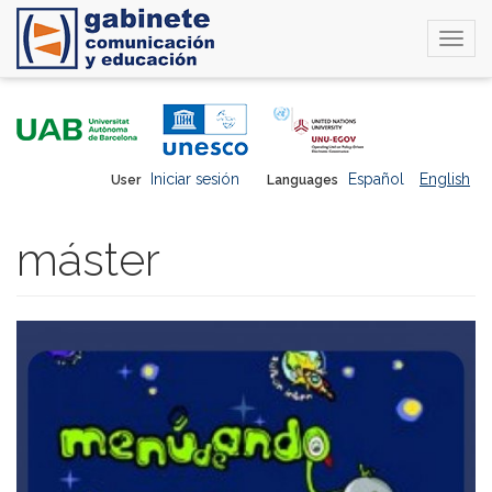
Togg
navi
Skip
to
main
content
Iniciar sesión
Español
English
User
Languages
máster