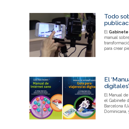
Todo sob
publicac
El
Gabinete
manual sobre
transformaci
para crear pi
El ‘Manua
digitale
El Manual de 
el Gabinete 
Barcelona (U
Dominicana, 