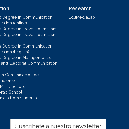
tion
Research
s Degree in Communication
EduMediaLab
ation (online)
s Degree in Travel Journalism
s Degree in Travel Journalism
s Degree in Communication
cation (English)
s Degree in Management of
al and Electoral Communication
en Comunicación del
mbiente
 MILID School
Arab School
nials from students
Suscríbete a nuestro newsletter