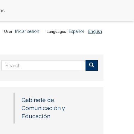
ns
Iniciar sesión
Español
English
User
Languages
Search
form
Buscar
Gabinete de
Comunicación y
Educación