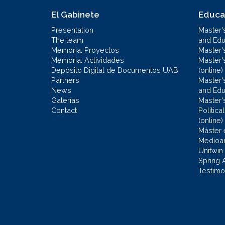
El Gabinete
Educa
Presentation
Master'
The team
and Educ
Memoria: Proyectos
Master'
Memoria: Actividades
Master'
Depósito Digital de Documentos UAB
(online)
Partners
Master'
News
and Edu
Galerías
Master'
Contact
Politic
(online)
Máster 
Medioa
Unitwin
Spring 
Testimo