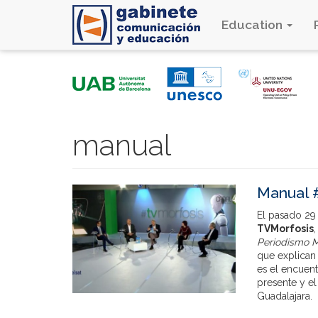
Education
Skip
to
main
content
manual
Manual 
El pasado 29
TVMorfosis
Periodismo M
que explican
es el encuen
presente y el
Guadalajara.