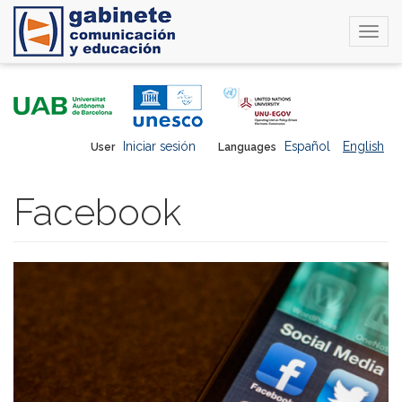
Togg
navi
Skip
to
main
content
Iniciar sesión
Español
English
User
Languages
Facebook