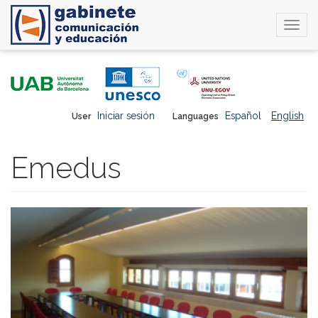
Togg
navi
Skip
to
main
content
Iniciar sesión
Español
English
User
Languages
Emedus