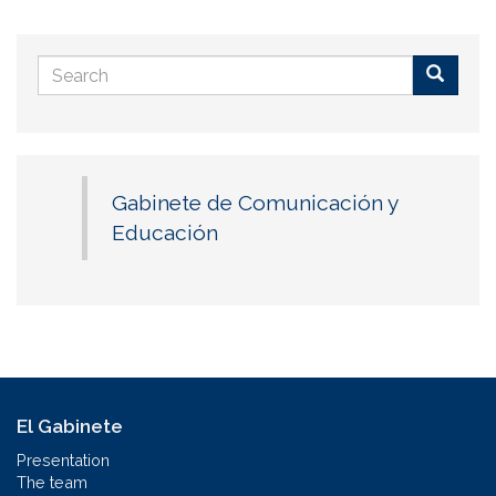
Search
form
Buscar
Gabinete de Comunicación y
Educación
El Gabinete
Presentation
The team