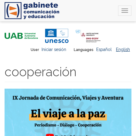
Togg
navi
Skip
to
main
content
Iniciar sesión
Español
English
User
Languages
cooperación