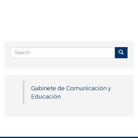
Search
form
Buscar
Gabinete de Comunicación y
Educación