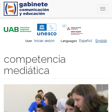
Togg
navi
Skip
to
main
content
Iniciar sesión
Español
English
User
Languages
competencia
mediática