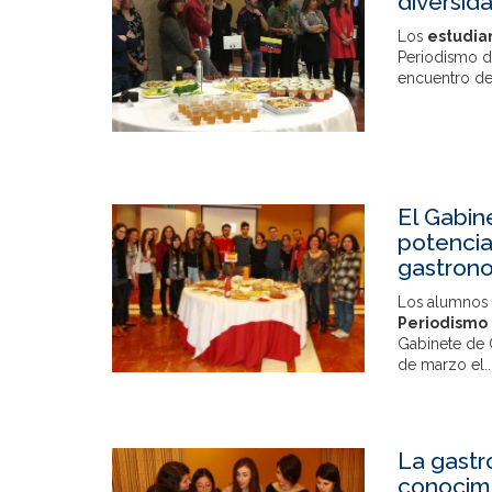
diversida
Los
estudia
Periodismo de
encuentro d
El Gabin
potencia 
gastron
Los alumnos
Periodismo 
Gabinete de 
de marzo el..
La gastr
conocimi