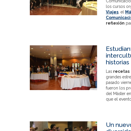
Comunicación
los cursos o
Viajes
, el
Má
Comunicaci
reflexión
par
Estudian
intercult
historias
Las
recetas
grandes estre
pasado viern
fueron los pr
del Máster en
que el evento
Un nuevo