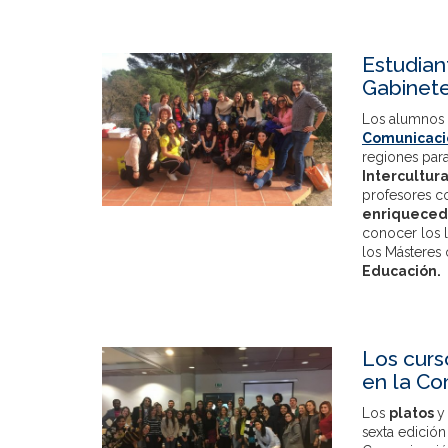
Estudian
Gabinete
Los alumnos
Comunicaci
regiones para
Intercultura
profesores c
enriquecedo
conocer los 
los Másteres
Educación.
Los curs
en la Co
Los
platos
y
sexta edición