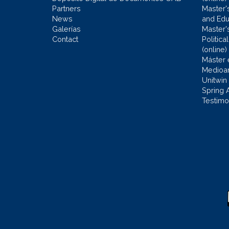
Partners
Master'
News
and Edu
Galerías
Master'
Contact
Politic
(online)
Máster 
Medioa
Unitwin
Spring 
Testimo