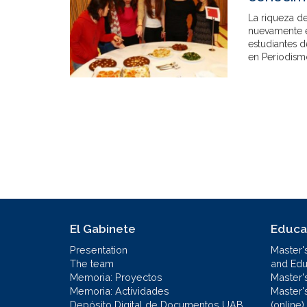
La riqueza de
nuevamente e
estudiantes 
en Periodismo
El Gabinete
Educa
Presentation
Master'
The team
and Educ
Memoria: Proyectos
Master'
Memoria: Actividades
Master'
Depósito Digital de Documentos UAB
(online)