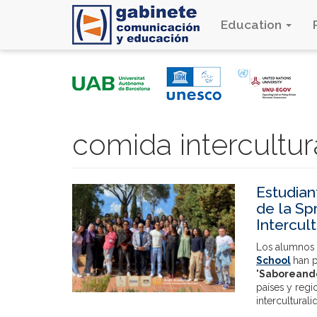
Education
Skip
to
main
content
comida intercultur
Estudian
de la Sp
Intercult
Los alumnos
School
han p
'Saboreand
países y regi
intercultural