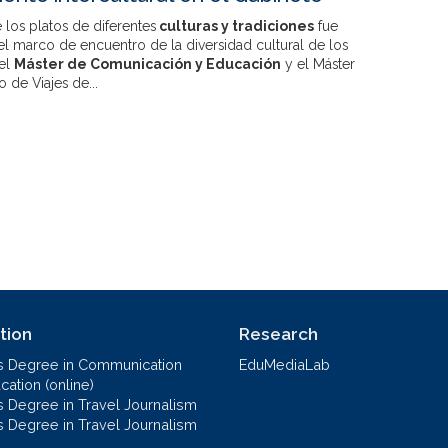
 los platos de diferentes
culturas y tradiciones
fue
l marco de encuentro de la diversidad cultural de los
del
Máster de Comunicación y Educación
y el Máster
 de Viajes de...
tion
Research
s Degree in Communication
EduMediaLab
ation (online)
s Degree in Travel Journalism
s Degree in Travel Journalism