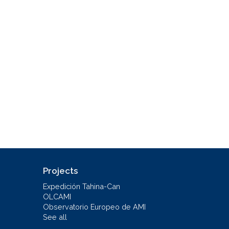
Projects
Expedición Tahina-Can
OLCAMI
Observatorio Europeo de AMI
See all