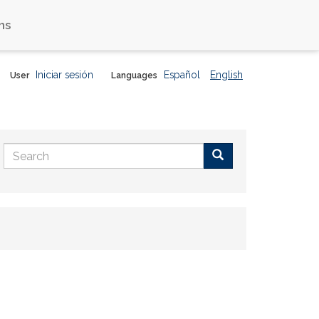
ns
Iniciar sesión
Español
English
User
Languages
Search
form
Buscar