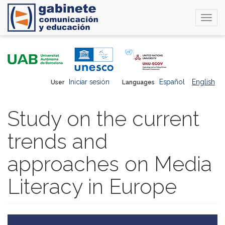
Togg
navi
Skip
to
main
content
Iniciar sesión
Español
English
User
Languages
Study on the current
trends and
approaches on Media
Literacy in Europe