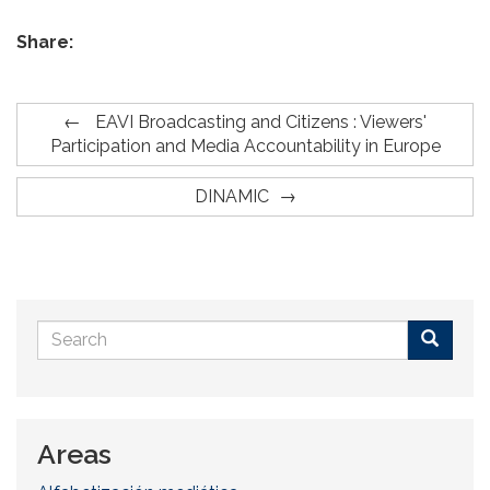
Share:
EAVI Broadcasting and Citizens : Viewers'
Participation and Media Accountability in Europe
DINAMIC
Search
form
Buscar
Areas