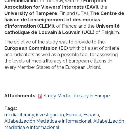
Comunicació
n, of the UAB, with the
European
Association for Viewers’ Interests (EAVI)
, the
University of Tampere
, Finland (UTA),
The Centre de
liaison de l’enseignement et des médias
d’information (CLEMI)
, of France; and the
Université
catholique de Louvain à Louvain (UCL)
of Belgium.
The objetive of the study was to provide to the
European Commission (EC)
whith of a set of criteria
and indicators as well as a possible tool for assessing
the levels of media literacy of European citizens (in
every Member States of the European Union).
Attachments:
Study Media Literacy in Europe
Tags:
media literacy
,
investigación
,
Europa
,
España
,
Alfabetización Mediática e Informacional
,
Alfabetización
Mediática e Informacional