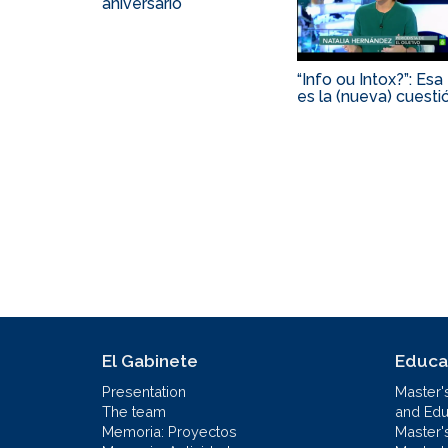
aniversario
“Info ou Intox?”: Esa
es la (nueva) cuesti
El Gabinete
Educa
Presentation
Master'
The team
and Educ
Memoria: Proyectos
Master'