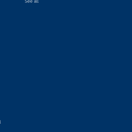
See all
l