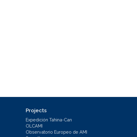
Projects
Expedición Tahina-Can
OLCAMI
Observatorio Europeo de AMI