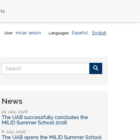
ns
Iniciar sesión
Español
English
User
Languages
Search
form
Buscar
News
24 July, 2026
The UAB successfully concludes the
MILID Summer School 2026
8 July, 2026
The UAB opens the MILID Summer School