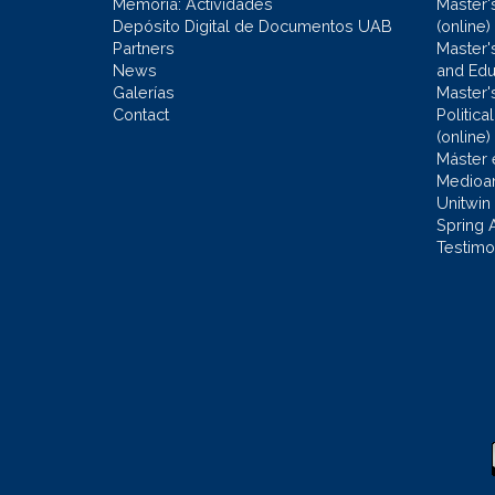
Memoria: Actividades
Master'
Depósito Digital de Documentos UAB
(online)
Partners
Master'
News
and Edu
Galerías
Master'
Contact
Politic
(online)
Máster 
Medioa
Unitwin
Spring 
Testimo