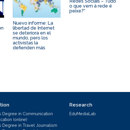
Redes Sociais – Tudo
o que vem à rede é
peixe?”
Nuevo informe: La
ón
libertad de Internet
se deteriora en el
mundo, pero los
activistas la
defienden más
tion
Research
s Degree in Communication
EduMediaLab
ation (online)
s Degree in Travel Journalism