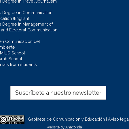
s Degree in Travel Journalism
s Degree in Communication
cation (English)
s Degree in Management of
al and Electoral Communication
en Comunicación del
mbiente
 MILID School
Arab School
nials from students
Suscríbete a nuestro newsletter
Gabinete de Comunicación y Educación | Aviso lega
website by
Anaconda