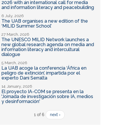
2026 with an international call for media
and information literacy and peacebuilding
6 July, 2026
The UAB organises a new edition of the
‘MILID Summer School’
27 March, 2026
The UNESCO MILID Network launches a
new global research agenda on media and
information literacy and intercultural
dialogue
5 March, 2026
La UAB acoge la conferencia ‘África en
peligro de extinción’, impartida por el
experto Dani Serralta
14 January, 2026
El proyecto IA-COM se presenta en la
'Jornada de investigación sobre IA, medios
y desinformación'
1 of 6
next ›