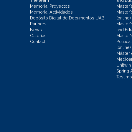
The team
and Educ
Memoria: Proyectos
Master'
Memoria: Actividades
Master'
Depósito Digital de Documentos UAB
(online)
Partners
Master'
News
and Edu
Galerías
Master'
Contact
Politic
(online)
Máster 
Medioa
Unitwin
Spring 
Testimo