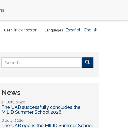
ns
Iniciar sesión
Español
English
User
Languages
Search
form
Buscar
News
24 July, 2026
The UAB successfully concludes the
MILID Summer School 2026
8 July, 2026
The UAB opens the MILID Summer School