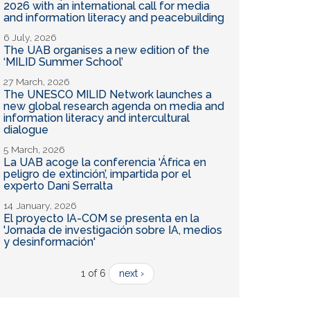
2026 with an international call for media
and information literacy and peacebuilding
6 July, 2026
The UAB organises a new edition of the
‘MILID Summer School’
27 March, 2026
The UNESCO MILID Network launches a
new global research agenda on media and
information literacy and intercultural
dialogue
5 March, 2026
La UAB acoge la conferencia ‘África en
peligro de extinción’, impartida por el
experto Dani Serralta
14 January, 2026
El proyecto IA-COM se presenta en la
'Jornada de investigación sobre IA, medios
y desinformación'
1 of 6
next ›