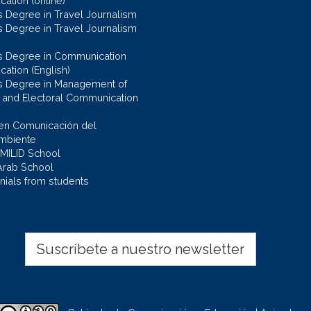
ation (online)
s Degree in Travel Journalism
s Degree in Travel Journalism
s Degree in Communication
cation (English)
s Degree in Management of
al and Electoral Communication
en Comunicación del
mbiente
 MILID School
Arab School
nials from students
Suscríbete a nuestro newsletter