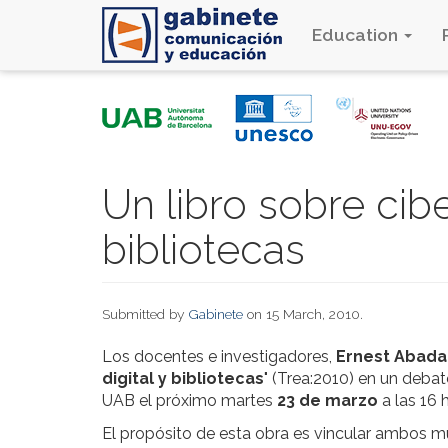
Education
Skip
to
main
content
Un libro sobre cib
bibliotecas
Submitted by
Gabinete
on 15 March, 2010.
Los docentes e investigadores,
Ernest Abadal
digital y bibliotecas
" (Trea:2010) en un deba
UAB el próximo martes
23 de marzo
a las 16 
El propósito de esta obra es vincular ambos mu