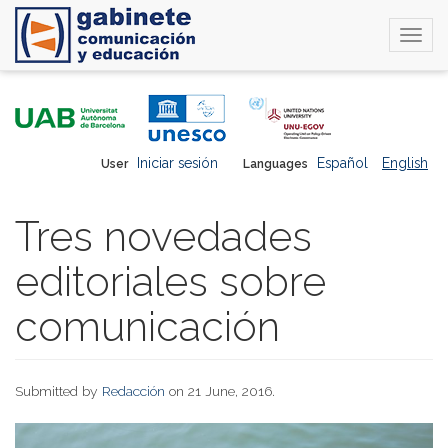
Togg
navi
Skip
to
main
content
Iniciar sesión
Español
English
User
Languages
Tres novedades
editoriales sobre
comunicación
Submitted by
Redacción
on 21 June, 2016.