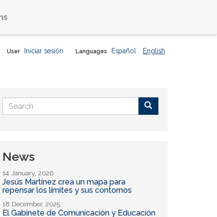
ns
Iniciar sesión
Español
English
User
Languages
Search
form
Buscar
News
14 January, 2026
Jesús Martínez crea un mapa para
repensar los límites y sus contornos
18 December, 2025
El Gabinete de Comunicación y Educación