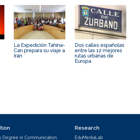
La Expedición Tahina-
Dos calles españolas
Can prepara su viaje a
entre las 12 mejores
Irán
rutas urbanas de
Europa
tion
Research
s Degree in Communication
EduMediaLab