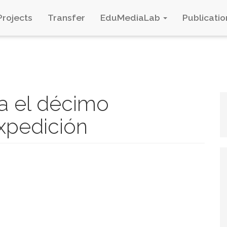
Projects
Transfer
EduMediaLab
Publicatio
a el décimo
expedición