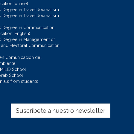
ation (online)
s Degree in Travel Journalism
s Degree in Travel Journalism
s Degree in Communication
cation (English)
s Degree in Management of
al and Electoral Communication
en Comunicación del
mbiente
 MILID School
Arab School
nials from students
Suscríbete a nuestro newsletter