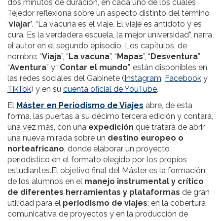
dos minutos de duración, en cada uno de los cuales
Tejedor reflexiona sobre un aspecto distinto del término
‘
viajar’
. “La vacuna es el viaje. El viaje es antídoto y es
cura. Es la verdadera escuela, la mejor universidad”, narra
el autor en el segundo episodio. Los capítulos, de
nombre: “
Viaja
”, “
La vacuna
”, “
Mapas
”, “
Desventura
”,
“
Aventura
” y “
Contar el mundo
”, están disponibles en
las redes sociales del Gabinete (
Instagram
,
Facebook
y
TikTok
) y en su
cuenta oficial de YouTube
.
El
Máster en Periodismo de Viajes
abre, de esta
forma, las puertas a su décimo tercera edición y contará,
una vez más, con una
expedición
que tratará de abrir
una nueva mirada sobre un
destino europeo o
norteafricano
, donde elaborar un proyecto
periodístico en el formato elegido por los propios
estudiantes.El objetivo final del Máster es la formación
de los alumnos en el
manejo instrumental y crítico
de diferentes herramientas y plataformas
de gran
utilidad para el
periodismo de viajes
; en la cobertura
comunicativa de proyectos y en la producción de