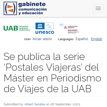
Togg
navi
Skip
to
main
content
Iniciar sesión
Español
English
User
Languages
Se publica la serie
‘Postales Viajeras’ del
Máster en Periodismo
de Viajes de la UAB
Submitted by
Albert Sarabia
on 28 September, 2023.