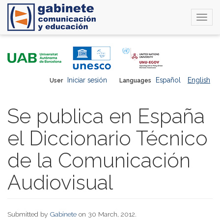
Togg
navi
Skip
to
main
content
Iniciar sesión
Español
English
User
Languages
Se publica en España
el Diccionario Técnico
de la Comunicación
Audiovisual
Submitted by
Gabinete
on 30 March, 2012.