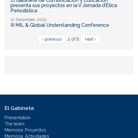
El Gabinete de Comunicación y Educación
presenta sus proyectos en la V Jornada d’Ètica
Periodística
12 December, 2025
III MIL & Global Understanding Conference
‹ previous
2 of 6
next ›
El Gabinete
Presentation
The team
Memoria: Proyectos
Memoria: Actividades