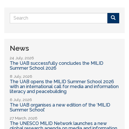
Search
form
Buscar
News
24 July, 2026
The UAB successfully concludes the MILID
Summer School 2026
8 July, 2026
The UAB opens the MILID Summer School 2026
with an international call for media and information
literacy and peacebuilding
6 July, 2026
The UAB organises a new edition of the ‘MILID
Summer School’
27 March, 2026
The UNESCO MILID Network launches a new
global research agenda on media and information