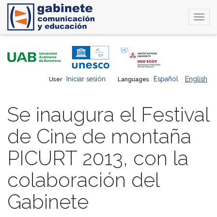
Togg
navi
Skip
to
main
content
Iniciar sesión
Español
English
User
Languages
Se inaugura el Festival
de Cine de montaña
PICURT 2013, con la
colaboración del
Gabinete