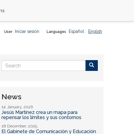
ns
Iniciar sesión
Español
English
User
Languages
Search
form
Buscar
News
14 January, 2026
Jesús Martínez crea un mapa para
repensar los límites y sus contornos
18 December, 2025
El Gabinete de Comunicación y Educación