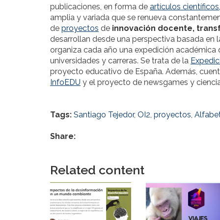
publicaciones, en forma de
artículos científicos
amplia y variada que se renueva constantemen
de
proyectos
de
innovación docente, trans
desarrollan desde una perspectiva basada en la c
organiza cada año una expedición académica q
universidades y carreras. Se trata de la
Expedic
proyecto educativo de España. Además, cuenta
InfoEDU
y el proyecto de newsgames y cienci
Tags:
Santiago Tejedor
,
OI2
,
proyectos
,
Alfabe
Share:
Related content