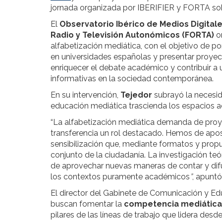
jornada organizada por IBERIFIER y FORTA sob
El
Observatorio Ibérico de Medios Digitale
Radio y Televisión Autonómicos (FORTA)
or
alfabetización mediática, con el objetivo de p
en universidades españolas y presentar proye
enriquecer el debate académico y contribuir 
informativas en la sociedad contemporánea.
En su intervención,
Tejedor
subrayó la necesid
educación mediática trascienda los espacios a
“La alfabetización mediática demanda de proye
transferencia un rol destacado. Hemos de apos
sensibilización que, mediante formatos y propu
conjunto de la ciudadanía. La investigación te
de aprovechar nuevas maneras de contar y difu
los contextos puramente académicos
”
, apuntó
El director del Gabinete de Comunicación y Ed
buscan fomentar la
competencia mediática
pilares de las líneas de trabajo que lidera desd