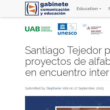
Education
Skip
to
main
content
Santiago Tejedor p
proyectos de alfab
en encuentro inter
Submitted by
Stephanie Vick
on 17 September, 2025.