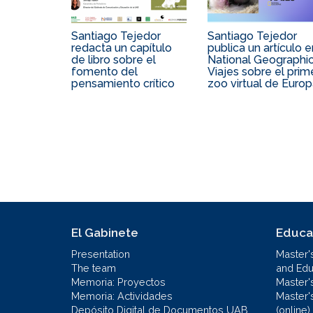
Santiago Tejedor
Santiago Tejedor
redacta un capítulo
publica un artículo e
de libro sobre el
National Geographi
fomento del
Viajes sobre el prim
pensamiento crítico
zoo virtual de Euro
El Gabinete
Educa
Presentation
Master'
The team
and Educ
Memoria: Proyectos
Master'
Memoria: Actividades
Master'
Depósito Digital de Documentos UAB
(online)