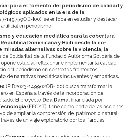
ficial para el fomento del periodismo de calidad y
ológicos aplicados en la era de la
3-149759OB-I00), se enfoca en estudiar y destacar
artificial en periodismo.
dismo y educación mediática para la cobertura
e República Dominicana y Haití desde la co-
 miradas alternativas sobre la violencia, la
ns de Solidaritat de la Fundació Autònoma Solidària de
opone estudiar, reflexionar e implementar la calidad
cicio del periodismo en contextos fronterizos
to de narrativas mediáticas incluyentes y empáticas.
ves
(PID2023-149902OB-I00) busca transformar la
nero en España a través de la incorporación de
ro lado, El proyecto
Dea Dama,
financiada por
 Tecnología
(FECYT), tiene como parte de las acciones
etivo de ampliar la comprensión del patrimonio natural
través de un viaje exploratorio por los Parques
ta Campus
, ambos financiados por la Agencia de