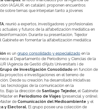
gación (AGAUR, en catalán), proponen encuentros
bate sobre temas que interpelan tanto a jóvenes
TA
, reunió a expertos, investigadores y profesionales
 actuales y futuros de la alfabetización mediática en
 desinformación. Durante su presentación, Tejedor
el Gabinete en fomentar la alfabetización mediática
ión
es un
grupo consolidado y especializado
en la
rtenece al Departamento de Periodismo y Ciencias de la
 (Agència de Gestió d’Ajuts Universitaris i de
Grupo de Investigación Consolidado
en función de
lla proyectos e investigaciones en el terreno de
ión. Desde su creación, ha desarrollado iniciativas
d, las tecnologías de la comunicación en la
o. Bajo la dirección de
Santiago Tejedor,
el Gabinete
l Máster en
Periodismo de Viajes
(presencial y online),
Máster de
Comunicación del Medioambiente
y el
a y Electoral.
El grupo posee una colección de