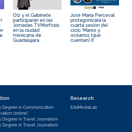
OI2 y el Gabinete
José María Perceval
n
participarán en las
protagonizará la
c
Jornadas TVMorfosis
cuarta sesión del
er
en la ciudad
ciclo ‘Mares y
pa
mexicana de
océanos (que
Guadalajara
cuentan) II’
tion
Research
s Degree in Communication
EduMediaLab
ation (online)
s Degree in Travel Journalism
s Degree in Travel Journalism