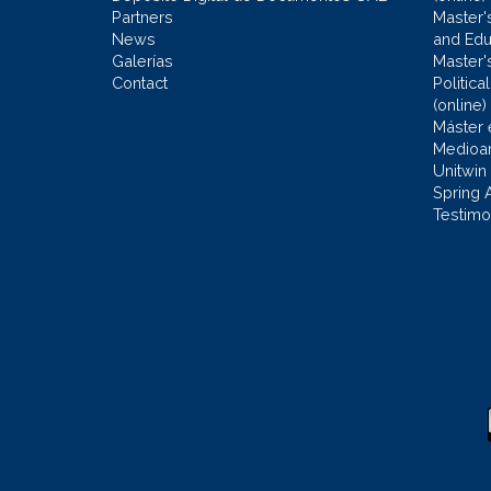
Partners
Master'
News
and Edu
Galerías
Master'
Contact
Politic
(online)
Máster 
Medioa
Unitwin
Spring 
Testimo