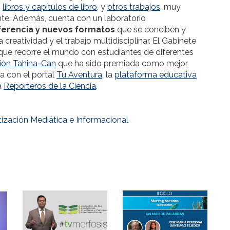
,
libros y capítulos de libro
, y
otros trabajos
, muy
te. Además, cuenta con un laboratorio
ferencia y nuevos formatos
que se conciben y
reatividad y el trabajo multidisciplinar. El Gabinete
ue recorre el mundo con estudiantes de diferentes
ión Tahina-Can
que ha sido premiada como mejor
 con el portal
Tu Aventura,
la
plataforma educativa
a
Reporteros de la Ciencia
.
tización Mediática e Informacional