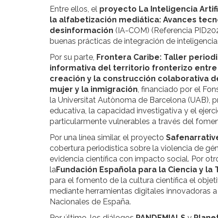
Entre ellos, el
proyecto La Inteligencia Arti
la alfabetización mediática: Avances tecn
desinformación
(IA-COM) (Referencia PID202
buenas prácticas de integración de inteligencia 
Por su parte,
Frontera Caribe: Taller perio
informativa del territorio fronterizo entr
creación y la construcción colaborativa de
mujer y la inmigración
, financiado por el Fo
la Universitat Autònoma de Barcelona (UAB), pr
educativa, la capacidad investigativa y el ejer
particularmente vulnerables a través del fomen
Por una línea similar, el proyecto
Safenarrati
cobertura periodística sobre la violencia de gé
evidencia científica con impacto social. Por ot
la
Fundación Española para la Ciencia y la
para el fomento de la cultura científica el obj
mediante herramientas digitales innovadoras a 
Nacionales de España.
Por último, los diálogos
PANDEMIALS
y
Plane