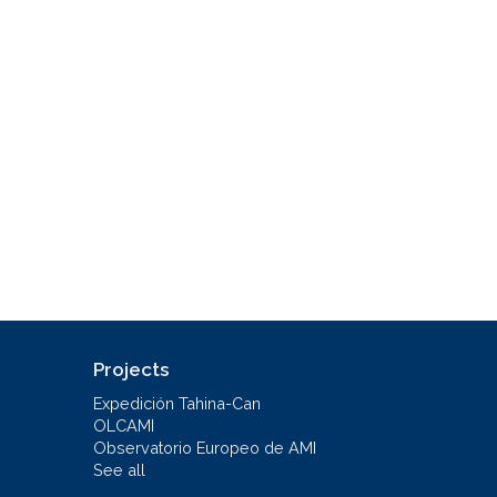
Projects
Expedición Tahina-Can
OLCAMI
Observatorio Europeo de AMI
See all