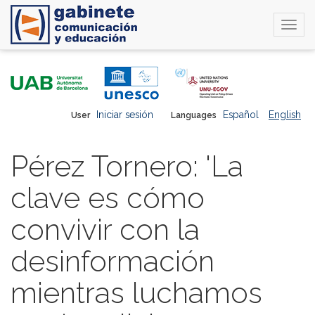
Togg
navi
Skip
to
main
content
Iniciar sesión
Español
English
User
Languages
Pérez Tornero: 'La
clave es cómo
convivir con la
desinformación
mientras luchamos