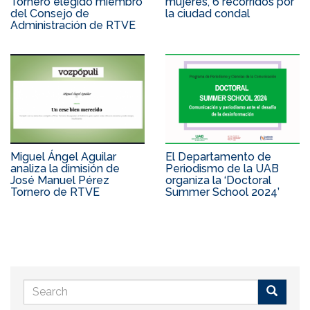
Tornero elegido miembro
mujeres, 6 recorridos por
del Consejo de
la ciudad condal
Administración de RTVE
Miguel Ángel Aguilar
El Departamento de
analiza la dimisión de
Periodismo de la UAB
José Manuel Pérez
organiza la ‘Doctoral
Tornero de RTVE
Summer School 2024’
Search
form