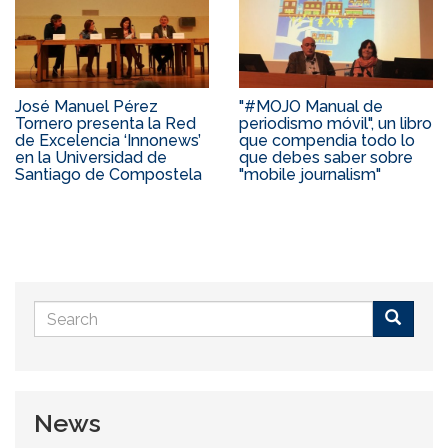
José Manuel Pérez
"#MOJO Manual de
Tornero presenta la Red
periodismo móvil", un libro
de Excelencia ‘Innonews’
que compendia todo lo
en la Universidad de
que debes saber sobre
Santiago de Compostela
"mobile journalism"
Search
form
Buscar
News