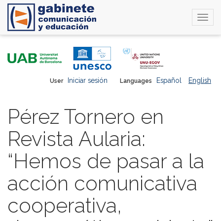
Togg
navi
Skip
to
main
content
Iniciar sesión
Español
English
User
Languages
Pérez Tornero en
Revista Aularia:
“Hemos de pasar a la
acción comunicativa
cooperativa,