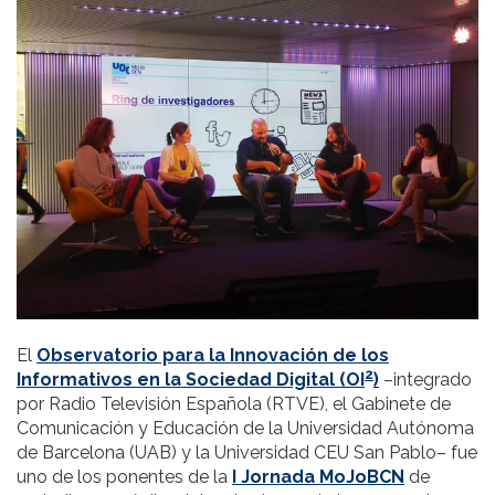
El
Observatorio para la Innovación de los
2
Informativos en la Sociedad Digital (OI
)
–integrado
por Radio Televisión Española (RTVE), el Gabinete de
Comunicación y Educación de la Universidad Autónoma
de Barcelona (UAB) y la Universidad CEU San Pablo– fue
uno de los ponentes de la
I Jornada MoJoBCN
de