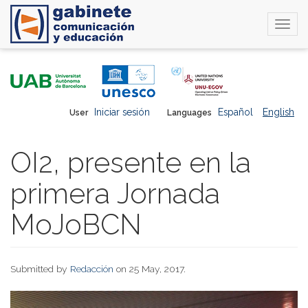
Togg
navi
Skip
to
main
content
Iniciar sesión
Español
English
User
Languages
OI2, presente en la
primera Jornada
MoJoBCN
Submitted by
Redacción
on 25 May, 2017.