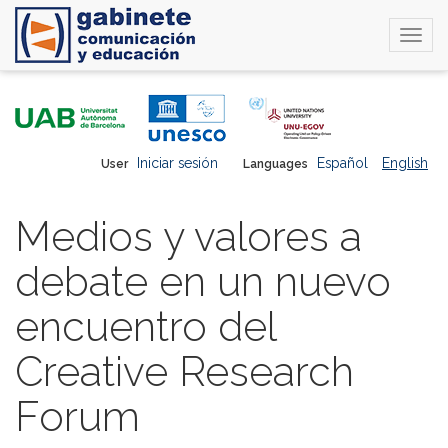
Togg
navi
Skip
to
main
content
Iniciar sesión
Español
English
User
Languages
Medios y valores a
debate en un nuevo
encuentro del
Creative Research
Forum