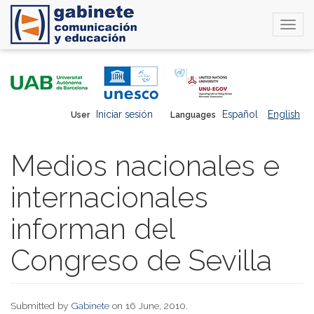
Togg
navi
Skip
to
main
content
Iniciar sesión
Español
English
User
Languages
Medios nacionales e
internacionales
informan del
Congreso de Sevilla
Submitted by
Gabinete
on 16 June, 2010.