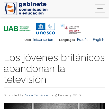
Togg
navi
Skip
to
main
content
Iniciar sesión
Español
English
User
Languages
Los jóvenes británicos
abandonan la
televisión
Submitted by
Nuria Fernández
on 9 February, 2016.