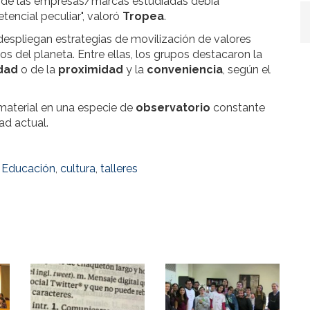
na de las empresas/marcas estudiadas debía
tencial peculiar", valoró
Tropea
.
 despliegan estrategias de movilización de valores
os del planeta. Entre ellas, los grupos destacaron la
dad
o de la
proximidad
y la
conveniencia
, según el
material en una especie de
observatorio
constante
ad actual.
y Educación
,
cultura
,
talleres