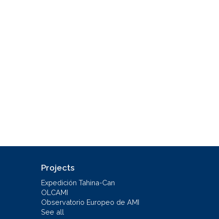
Projects
Expedición Tahina-Can
OLCAMI
Observatorio Europeo de AMI
See all