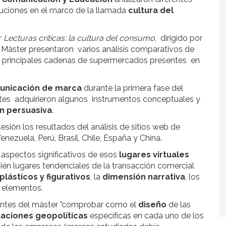
tuciones en el marco de la llamada
cultura del
r
Lecturas críticas: la cultura del consumo
, dirigido por
l Máster presentaron varios análisis comparativos de
 principales cadenas de supermercados presentes en
unicación de marca
durante la primera fase del
iantes adquirieron algunos instrumentos conceptuales y
n persuasiva
.
esión los resultados del análisis de sitios web de
nezuela, Perú, Brasil, Chile, España y China.
 aspectos significativos de esos
lugares virtuales
ién lugares tendenciales de la transacción comercial
plásticos y figurativos
, la
dimensión
narrativa
, los
s elementos.
antes del máster "comprobar como el
diseño
de las
uaciones geopolíticas
específicas en cada uno de los