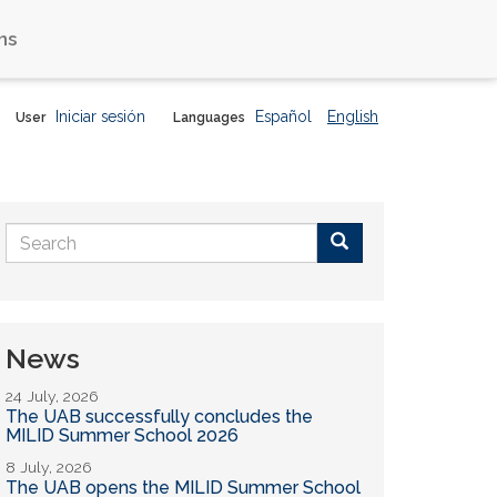
ns
Iniciar sesión
Español
English
User
Languages
Search
form
Buscar
News
24 July, 2026
The UAB successfully concludes the
MILID Summer School 2026
8 July, 2026
The UAB opens the MILID Summer School