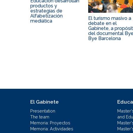
Educación desarrollan
productos y
estrategias de
Alfabetización
El turismo masivo a
mediática
debate en el
Gabinete, a propósi
del documental By
Bye Barcelona
El Gabinete
Educa
Presentation
Master'
The team
and Educ
Memoria: Proyectos
Master'
Memoria: Actividades
Master'