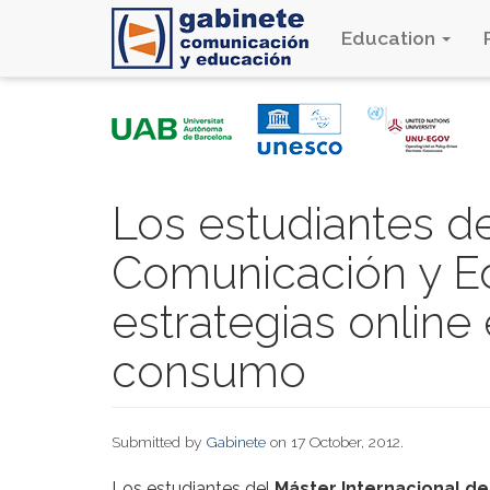
Education
Skip
to
main
content
Los estudiantes d
Comunicación y Ed
estrategias online 
consumo
Submitted by
Gabinete
on 17 October, 2012.
Los estudiantes del
Máster Internacional d