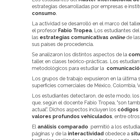
estrategias desarrolladas por empresas e insti
consumo
.
La actividad se desarrolló en el marco del talle
el profesor
Fabio Tropea
. Los estudiantes de
las
estrategias comunicativas
online
de las
sus países de procedencia.
Se analizaron los distintos aspectos de la
com
taller, en clases teórico-prácticas. Los estud
metodológicos para estudiar la
comunicació
Los grupos de trabajo expusieron en la última s
superficies comerciales de México, Colombia, Ve
Los estudiantes detectaron, de este modo, los
que, según el docente Fabio Tropea, "son tamb
actual". Dichos aspectos incluyen los
códigos 
valores profundos vehiculados
, entre otro
El
análisis comparado
permitió a los estudi
páginas y de la
interactividad
obedece a
sit