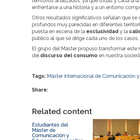
territorios analizados, ya que todas y cada u
enfrentarse a una historia y a un entorno compe
Otros resultados significativos señalan que se
profundos muy parecidas en diferentes territori
puesta en escena de la
exclusividad
y la
cali
público al que se dirige cada uno de los casos.
El grupo del Máster propuso transformar este 
del
discurso del consumo
en nuestra socied
Tags:
Máster Internacional de Comunicación 
Share:
Related content
Estudiantes del
Máster de
Comunicación y