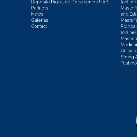
Depósito Digital de Documentos UAB
(online)
Partners
Master'
News
and Edu
Galerías
Master'
Contact
Politic
(online)
Máster 
Medioa
Unitwin
Spring 
Testimo