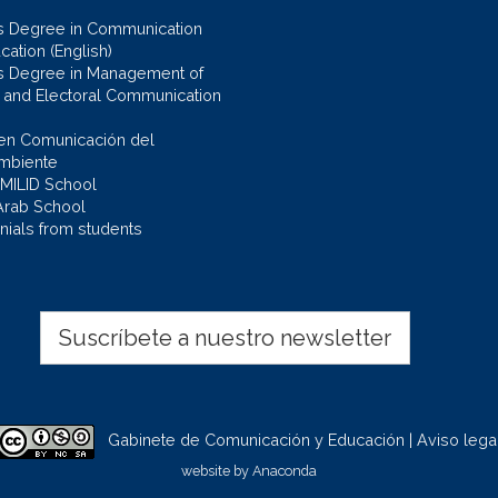
s Degree in Communication
cation (English)
s Degree in Management of
al and Electoral Communication
en Comunicación del
mbiente
 MILID School
Arab School
nials from students
Suscríbete a nuestro newsletter
Gabinete de Comunicación y Educación | Aviso lega
website by
Anaconda