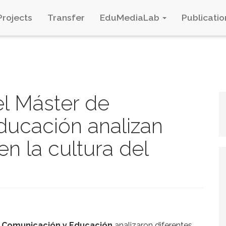
Projects
Transfer
EduMediaLab
Publicatio
el Máster de
ucación analizan
en la cultura del
e Comunicación y Educación
analizaron diferentes