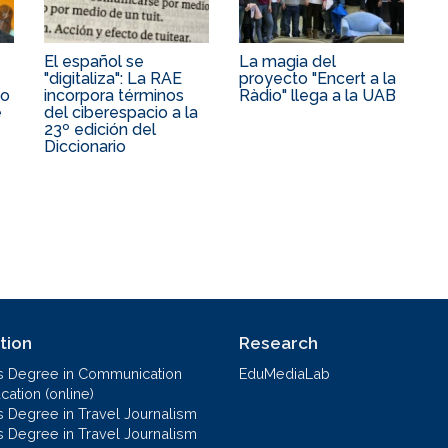
El español se
La magia del
"digitaliza": La RAE
proyecto "Encert a la
to
incorpora términos
Ràdio" llega a la UAB
e
del ciberespacio a la
23º edición del
Diccionario
tion
Research
s Degree in Communication
EduMediaLab
ation (online)
s Degree in Travel Journalism
s Degree in Travel Journalism