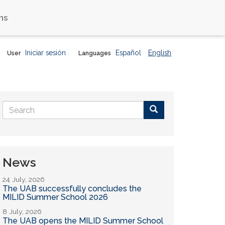
ns
Iniciar sesión
Español
English
User
Languages
Search
form
Buscar
News
24 July, 2026
The UAB successfully concludes the
MILID Summer School 2026
8 July, 2026
The UAB opens the MILID Summer School