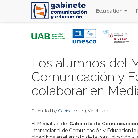
Education
Skip
to
main
content
Los alumnos del 
Comunicación y E
colaborar en Med
Submitted by
Gabinete
on 14 March, 2012.
El MediaLab del
Gabinete de Comunicación
Internacional de Comunicación y Educación la 
didácticos en el ámbito de la comunicación y l