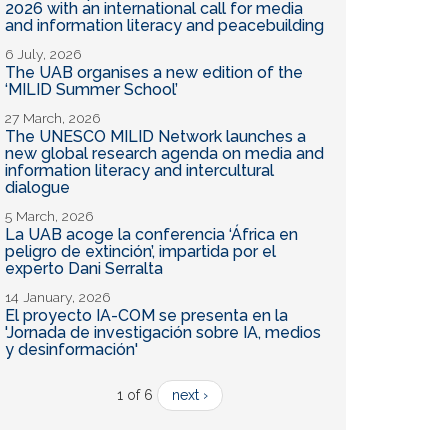
2026 with an international call for media
and information literacy and peacebuilding
6 July, 2026
The UAB organises a new edition of the
‘MILID Summer School’
27 March, 2026
The UNESCO MILID Network launches a
new global research agenda on media and
information literacy and intercultural
dialogue
5 March, 2026
La UAB acoge la conferencia ‘África en
peligro de extinción’, impartida por el
experto Dani Serralta
14 January, 2026
El proyecto IA-COM se presenta en la
'Jornada de investigación sobre IA, medios
y desinformación'
1 of 6
next ›