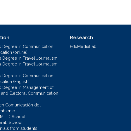
tion
Research
s Degree in Communication
EduMediaLab
ation (online)
s Degree in Travel Journalism
s Degree in Travel Journalism
s Degree in Communication
cation (English)
s Degree in Management of
al and Electoral Communication
en Comunicación del
mbiente
 MILID School
Arab School
nials from students