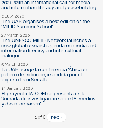
2026 with an international call for media
and information literacy and peacebuilding
6 July, 2026
The UAB organises a new edition of the
‘MILID Summer School’
27 March, 2026
The UNESCO MILID Network launches a
new global research agenda on media and
information literacy and intercultural
dialogue
5 March, 2026
La UAB acoge la conferencia ‘África en
peligro de extinción’, impartida por el
experto Dani Serralta
14 January, 2026
El proyecto IA-COM se presenta en la
'Jornada de investigación sobre IA, medios
y desinformación'
1 of 6
next ›