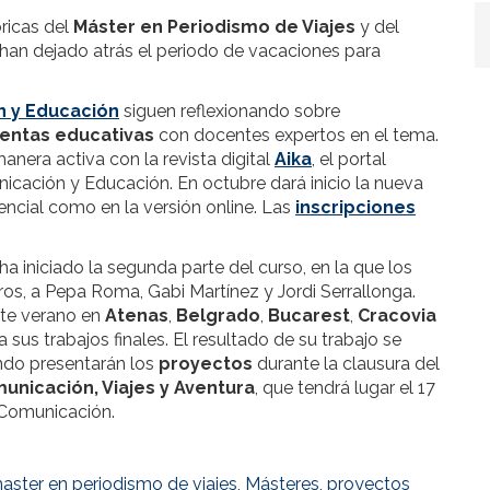
ricas del
Máster en Periodismo de Viajes
y del
 han dejado atrás el periodo de vacaciones para
n y Educación
siguen reflexionando sobre
entas educativas
con docentes expertos en el tema.
era activa con la revista digital
Aika
, el portal
cación y Educación. En octubre dará inicio la nueva
encial como en la versión online. Las
inscripciones
a iniciado la segunda parte del curso, en la que los
os, a Pepa Roma, Gabi Martínez y Jordi Serrallonga.
ste verano en
Atenas
,
Belgrado
,
Bucarest
,
Cracovia
s trabajos finales. El resultado de su trabajo se
ndo presentarán los
proyectos
durante la clausura del
unicación, Viajes y Aventura
, que tendrá lugar el 17
a Comunicación.
aster en periodismo de viajes
,
Másteres
,
proyectos