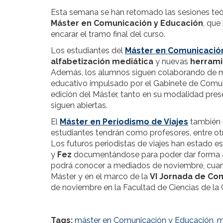
Esta semana se han retomado las sesiones teó
Máster en Comunicación y Educación
, que
encarar el tramo final del curso.
Los estudiantes del
Máster en Comunicació
alfabetización mediática
y nuevas
herrami
Además, los alumnos siguen colaborando de man
educativo impulsado por el Gabinete de Comuni
edición del Máster, tanto en su modalidad pres
siguen abiertas.
El
Máster en Periodismo de Viajes
también h
estudiantes tendrán como profesores, entre otr
Los futuros periodistas de viajes han estado e
y
Fez
documentándose para poder dar forma a su
podrá conocer a mediados de noviembre, cua
Máster y en el marco de la
VI Jornada de Com
de noviembre en la Facultad de Ciencias de l
Tags:
máster en Comunicación y Educación
,
m