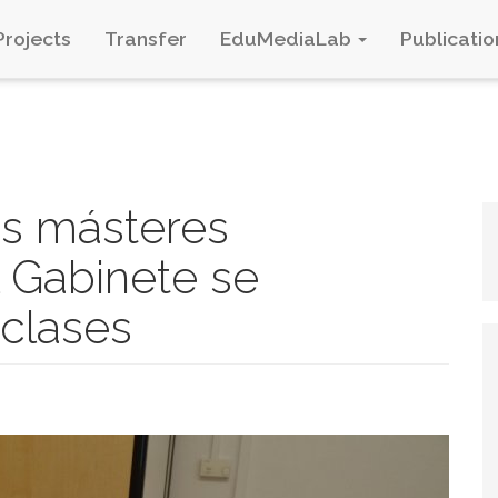
Projects
Transfer
EduMediaLab
Publicatio
os másteres
l Gabinete se
 clases