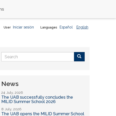
ns
Iniciar sesión
Español
English
User
Languages
Search
form
Buscar
News
24 July, 2026
The UAB successfully concludes the
MILID Summer School 2026
8 July, 2026
The UAB opens the MILID Summer School