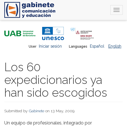
Togg
navi
Skip
to
main
content
Iniciar sesión
Español
English
User
Languages
Los 60
expedicionarios ya
han sido escogidos
Submitted by
Gabinete
on 13 May, 2009.
Un equipo de profesionales, integrado por