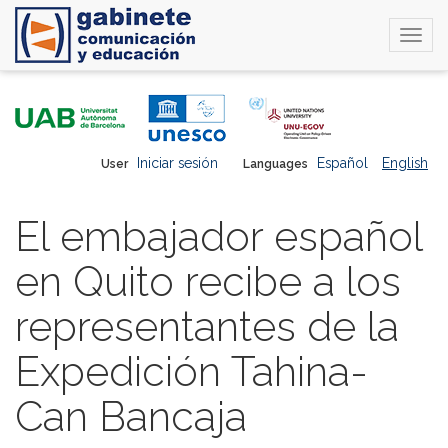
Togg
navi
Skip
to
main
content
Iniciar sesión
Español
English
User
Languages
El embajador español
en Quito recibe a los
representantes de la
Expedición Tahina-
Can Bancaja