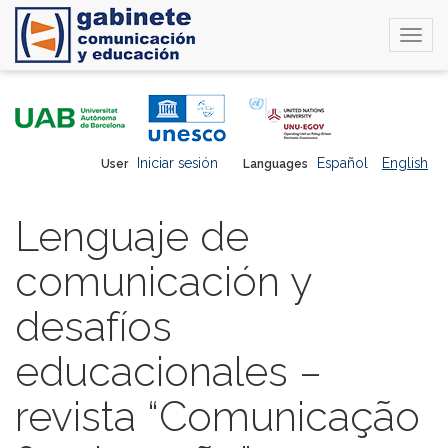
Togg
navi
Skip
to
main
content
Iniciar sesión
Español
English
User
Languages
Lenguaje de
comunicación y
desafíos
educacionales –
revista “Comunicação