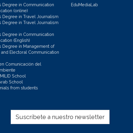
s Degree in Communication
EduMediaLab
ation (online)
s Degree in Travel Journalism
s Degree in Travel Journalism
s Degree in Communication
cation (English)
s Degree in Management of
al and Electoral Communication
en Comunicación del
mbiente
 MILID School
Arab School
nials from students
Suscríbete a nuestro newsletter