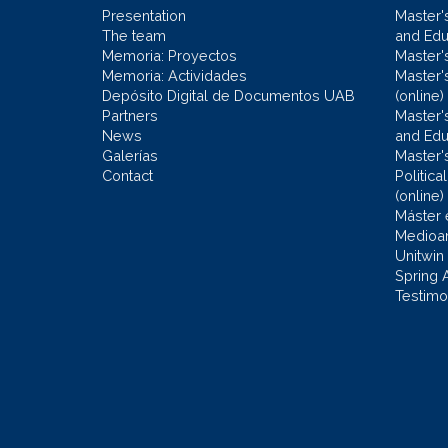
Presentation
Master'
The team
and Educ
Memoria: Proyectos
Master'
Memoria: Actividades
Master'
Depósito Digital de Documentos UAB
(online)
Partners
Master'
News
and Edu
Galerías
Master'
Contact
Politic
(online)
Máster 
Medioa
Unitwin
Spring 
Testimo