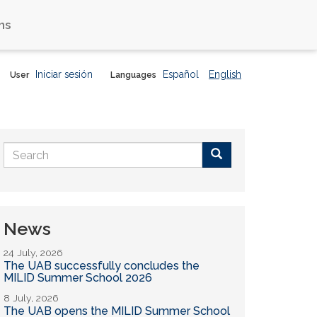
ns
Iniciar sesión
Español
English
User
Languages
Search
form
Buscar
News
24 July, 2026
The UAB successfully concludes the
MILID Summer School 2026
8 July, 2026
The UAB opens the MILID Summer School