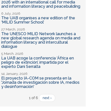
2026 with an international call for media
and information literacy and peacebuilding
6 July, 2026
The UAB organises a new edition of the
‘MILID Summer School’
27 March, 2026
The UNESCO MILID Network launches a
new global research agenda on media and
information literacy and intercultural
dialogue
5 March, 2026
La UAB acoge la conferencia ‘África en
peligro de extinción’, impartida por el
experto Dani Serralta
14 January, 2026
El proyecto IA-COM se presenta en la
'Jornada de investigación sobre IA, medios
y desinformación'
1 of 6
next ›