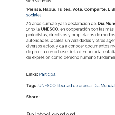
sido víctimas.
"
Piensa. Habla. Tuitea. Vota. Comparte. L
sociales
.
20 años cumple ya la declaración del
Día Mund
1993 la
UNESCO,
en cooperación con las más 
periodistas, directivos y propietarios de medios
autoridades locales, universidades y otras age
diversos actos, y da a conocer documentos med
de prensa como base de la democracia, enfatiz
de expresión como derecho humano fundam
Links:
Participa!
Tags:
UNESCO
,
libertad de prensa
,
Día Mundia
Share:
Related content