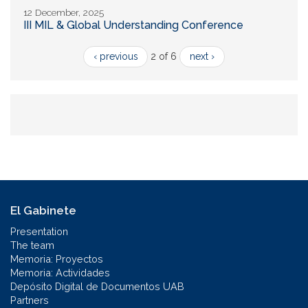
12 December, 2025
III MIL & Global Understanding Conference
‹ previous
2 of 6
next ›
El Gabinete
Presentation
The team
Memoria: Proyectos
Memoria: Actividades
Depósito Digital de Documentos UAB
Partners