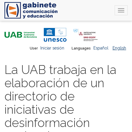
Togg
navi
Skip
to
main
content
Iniciar sesión
Español
English
User
Languages
La UAB trabaja en la
elaboración de un
directorio de
iniciativas de
desinformación