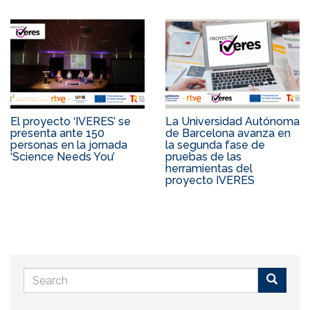
El proyecto ‘IVERES’ se
La Universidad Autónoma
presenta ante 150
de Barcelona avanza en
personas en la jornada
la segunda fase de
‘Science Needs You’
pruebas de las
herramientas del
proyecto IVERES
Search
form
Buscar