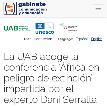
Togg
navi
Skip
to
main
content
Iniciar sesión
Español
English
User
Languages
La UAB acoge la
conferencia ‘África en
peligro de extinción’,
impartida por el
experto Dani Serralta