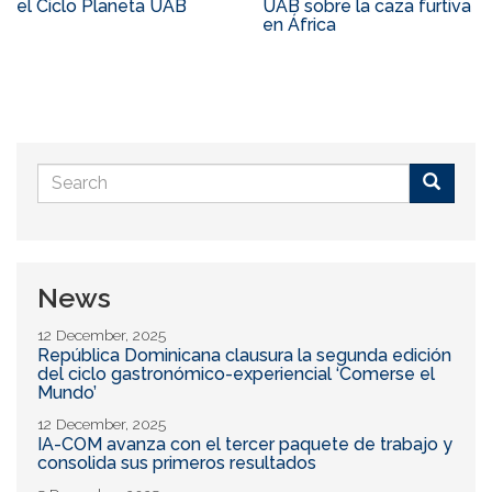
el Ciclo Planeta UAB
UAB sobre la caza furtiva
en África
Search
form
Buscar
News
12 December, 2025
República Dominicana clausura la segunda edición
del ciclo gastronómico-experiencial ‘Comerse el
Mundo’
12 December, 2025
IA-COM avanza con el tercer paquete de trabajo y
consolida sus primeros resultados