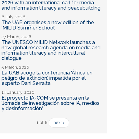
2026 with an international call for media
and information literacy and peacebuilding
6 July, 2026
The UAB organises a new edition of the
‘MILID Summer School’
27 March, 2026
The UNESCO MILID Network launches a
new global research agenda on media and
information literacy and intercultural
dialogue
5 March, 2026
La UAB acoge la conferencia ‘África en
peligro de extinción’, impartida por el
experto Dani Serralta
14 January, 2026
El proyecto IA-COM se presenta en la
'Jornada de investigación sobre IA, medios
y desinformación'
1 of 6
next ›