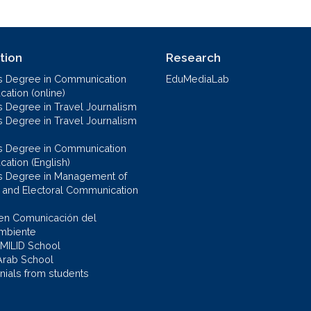
tion
Research
s Degree in Communication
EduMediaLab
ation (online)
s Degree in Travel Journalism
s Degree in Travel Journalism
s Degree in Communication
cation (English)
s Degree in Management of
al and Electoral Communication
en Comunicación del
mbiente
 MILID School
Arab School
nials from students