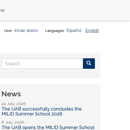
ns
Iniciar sesión
Español
English
User
Languages
Search
form
Buscar
News
24 July, 2026
The UAB successfully concludes the
MILID Summer School 2026
8 July, 2026
The UAB opens the MILID Summer School