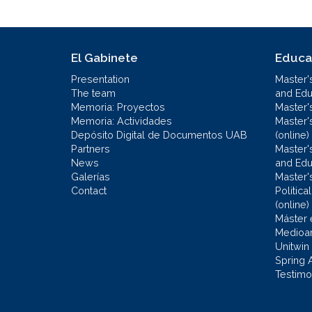
El Gabinete
Educa
Presentation
Master'
The team
and Educ
Memoria: Proyectos
Master'
Memoria: Actividades
Master'
Depósito Digital de Documentos UAB
(online)
Partners
Master'
News
and Edu
Galerías
Master'
Contact
Politic
(online)
Máster 
Medioa
Unitwin
Spring 
Testimo