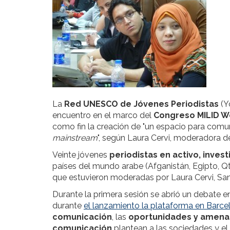
La
Red UNESCO de Jóvenes Periodistas
(Y
encuentro en el marco del
Congreso MILID W
como fin la creación de "un espacio para comu
mainstream
", según Laura Cervi, moderadora de
Veinte jóvenes
periodistas en activo, inves
países del mundo arabe (Afganistán, Egipto, Qta
que estuvieron moderadas por Laura Cervi, San
Durante la primera sesión se abrió un debate en
durante
el lanzamiento la plataforma en Barce
comunicación
, las
oportunidades y amena
comunicación
plantean a las sociedades y el