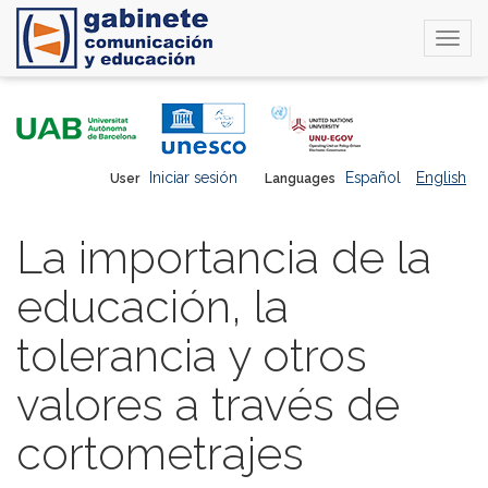
Togg
navi
Skip
to
main
content
Iniciar sesión
Español
English
User
Languages
La importancia de la
educación, la
tolerancia y otros
valores a través de
cortometrajes