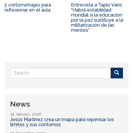
5 cortometrajes para
Entrevista a Tapio Varis:
reflexionar en el aula
“Habrá estabilidad
mundial si la educación
por la paz sustituye a la
militarización de las
mentes”
Search
form
Buscar
News
14 January, 2026
Jesús Martínez crea un mapa para repensar los
límites y sus contornos
18 December, 2025