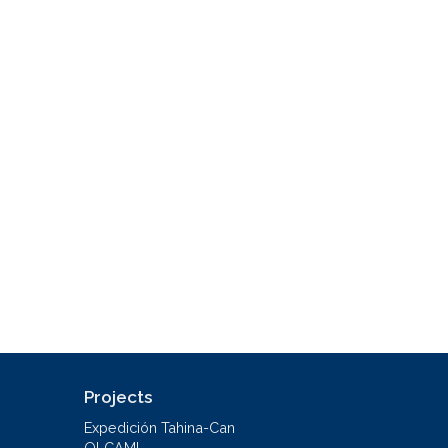
Projects
Expedición Tahina-Can
OLCAMI