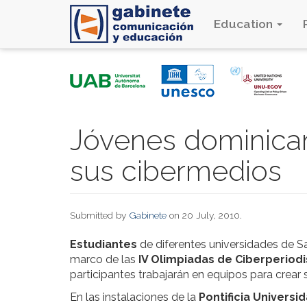
Education
Skip
to
main
content
Jóvenes dominica
sus cibermedios
Submitted by
Gabinete
on 20 July, 2010.
Estudiantes
de diferentes universidades de 
marco de las
IV Olimpiadas de Ciberperio
participantes trabajarán en equipos para crear 
En las instalaciones de la
Pontificia Univers