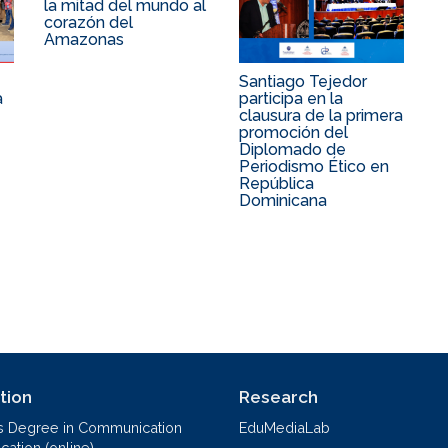
la mitad del mundo al
corazón del
Amazonas
Santiago Tejedor
a
participa en la
clausura de la primera
promoción del
Diplomado de
Periodismo Ético en
República
Dominicana
tion
Research
s Degree in Communication
EduMediaLab
ation (online)