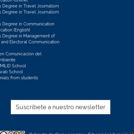
s Degree in Travel Journalism
s Degree in Travel Journalism
s Degree in Communication
cation (English)
s Degree in Management of
al and Electoral Communication
en Comunicación del
mbiente
 MILID School
Arab School
nials from students
Suscríbete a nuestro newsletter