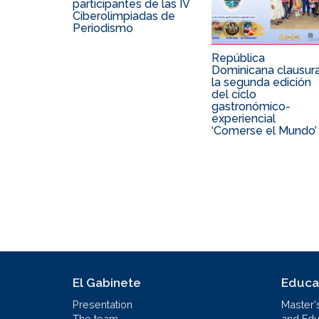
participantes de las IV
Ciberolimpiadas de
Periodismo
República
Dominicana clausur
la segunda edición
del ciclo
gastronómico-
experiencial
‘Comerse el Mundo’
El Gabinete
Educa
Presentation
Master'
The team
and Educ