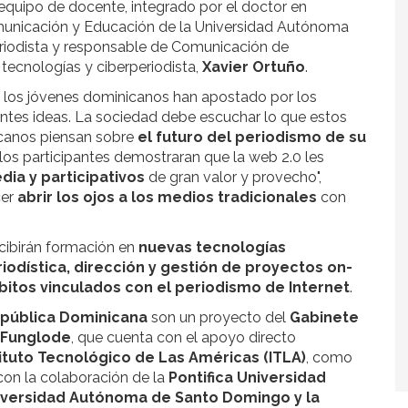
equipo de docente, integrado por el doctor en
municación y Educación de la Universidad Autónoma
periodista y responsable de Comunicación de
 tecnologías y ciberperiodista,
Xavier Ortuño
.
e los jóvenes dominicanos han apostado por los
ntes ideas. La sociedad debe escuchar lo que estos
icanos piensan sobre
el futuro del periodismo de su
s los participantes demostraran que la web 2.0 les
ia y participativos
de gran valor y provecho",
cer
abrir los ojos a los medios tradicionales
con
ecibirán formación en
nuevas tecnologías
iodística, dirección y gestión de proyectos on-
bitos vinculados con el periodismo de Internet
.
epública Dominicana
son un proyecto del
Gabinete
 Funglode
, que cuenta con el apoyo directo
ituto Tecnológico de Las Américas (ITLA)
, como
con la colaboración de la
Pontifica Universidad
iversidad Autónoma de Santo Domingo y la