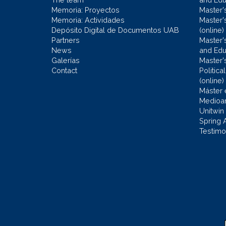
Memoria: Proyectos
Master'
Memoria: Actividades
Master'
Depósito Digital de Documentos UAB
(online)
Partners
Master'
News
and Edu
Galerías
Master'
Contact
Politic
(online)
Máster 
Medioa
Unitwin
Spring 
Testimo