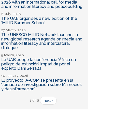
2026 with an international call for media
and information literacy and peacebuilding
6 July, 2026
The UAB organises a new edition of the
‘MILID Summer School’
27 March, 2026
The UNESCO MILID Network launches a
new global research agenda on media and
information literacy and intercultural
dialogue
5 March, 2026
La UAB acoge la conferencia ‘África en
peligro de extinción’, impartida por el
experto Dani Serralta
14 January, 2026
El proyecto IA-COM se presenta en la
'Jornada de investigación sobre IA, medios
y desinformación'
1 of 6
next ›