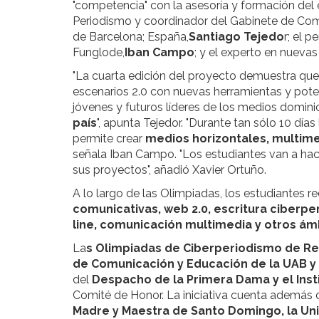
"competencia" con la asesoría y formación del 
Periodismo y coordinador del Gabinete de Co
de Barcelona; España,
Santiago Tejedo
r; el 
Funglode,
Iban Campo
; y el experto en nuevas
"La cuarta edición del proyecto demuestra qu
escenarios 2.0 con nuevas herramientas y pote
jóvenes y futuros líderes de los medios domin
país
", apunta Tejedor. "Durante tan sólo 10 día
permite crear
medios horizontales, multimed
señala Iban Campo. "Los estudiantes van a ha
sus proyectos", añadió Xavier Ortuño.
A lo largo de las Olimpiadas, los estudiantes r
comunicativas, web 2.0, escritura ciberper
line, comunicación multimedia y otros ám
La
s Olimpiadas de Ciberperiodismo de R
de Comunicación y Educación de la UAB y
del
Despacho de la Primera Dama y el Inst
Comité de Honor. La iniciativa cuenta además 
Madre y Maestra de Santo Domingo, la Un