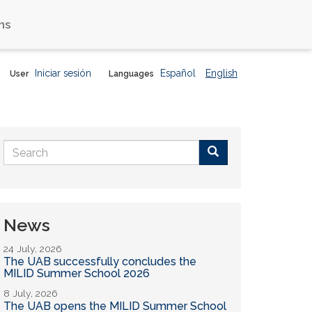
ns
Iniciar sesión
Español
English
User
Languages
Search
form
Buscar
News
24 July, 2026
The UAB successfully concludes the
MILID Summer School 2026
8 July, 2026
The UAB opens the MILID Summer School