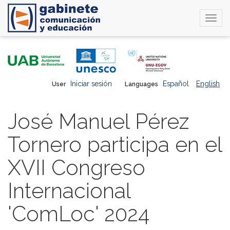
Togg
navi
Skip
to
main
content
Iniciar sesión
Español
English
User
Languages
José Manuel Pérez
Tornero participa en el
XVII Congreso
Internacional
'ComLoc' 2024