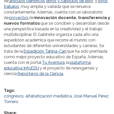
de
artículos científicos,
libros y capítulos de libro
, y
otros
trabajos
, muy amplia y variada que se renueva
constantemente. Además, cuenta con un laboratorio
de
proyectos
de
innovación docente, transferencia y
nuevos formatos
que se conciben y desarrollan desde
una perspectiva basada en la creatividad y el trabajo
multidisciplinar. El Gabinete organiza cada año una
expedición académica que recorre el mundo con
estudiantes de diferentes universidades y carreras. Se
trata de la
Expedición Tahina-Can
que ha sido premiada
como mejor proyecto educativo de España. Además,
cuenta con el portal
Tu Aventura,
la
plataforma
educativa InfoEDU
y el proyecto de newsgames y
ciencia
Reporteros de la Ciencia
.
Tags:
congresos
,
alfabetización mediática
,
José Manuel Pérez
Tornero
Share: