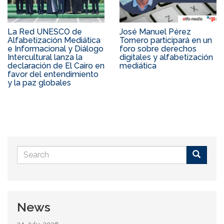
La Red UNESCO de
José Manuel Pérez
Alfabetización Mediática
Tornero participará en un
e Informacional y Diálogo
foro sobre derechos
Intercultural lanza la
digitales y alfabetización
declaración de El Cairo en
mediática
favor del entendimiento
y la paz globales
Search
form
Buscar
News
24 July, 2026