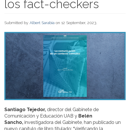
los fact-checkers
Submitted by
Albert Sarabia
on 12 September, 2023.
Santiago Tejedor,
director del Gabinete de
Comunicación y Educación UAB y
Belén
Sancho,
investigadora del Gabinete, han publicado un
nuevo capítulo de libro titulado:
‘
Verificando la