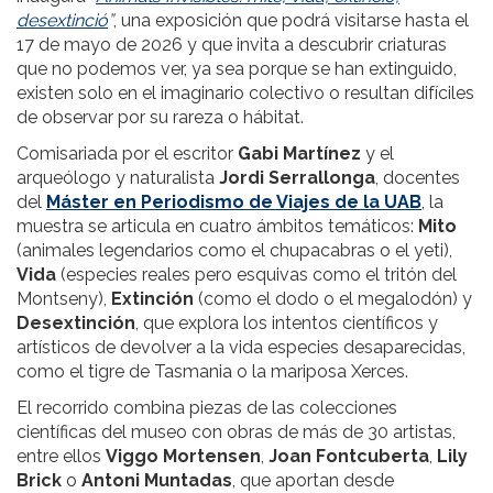
desextinció
”
, una exposición que podrá visitarse hasta el
17 de mayo de 2026 y que invita a descubrir criaturas
que no podemos ver, ya sea porque se han extinguido,
existen solo en el imaginario colectivo o resultan difíciles
de observar por su rareza o hábitat.
Comisariada por el escritor
Gabi Martínez
y el
arqueólogo y naturalista
Jordi Serrallonga
, docentes
del
Máster en Periodismo de Viajes de la UAB
, la
muestra se articula en cuatro ámbitos temáticos:
Mito
(animales legendarios como el chupacabras o el yeti),
Vida
(especies reales pero esquivas como el tritón del
Montseny),
Extinción
(como el dodo o el megalodón) y
Desextinción
, que explora los intentos científicos y
artísticos de devolver a la vida especies desaparecidas,
como el tigre de Tasmania o la mariposa Xerces.
El recorrido combina piezas de las colecciones
científicas del museo con obras de más de 30 artistas,
entre ellos
Viggo Mortensen
,
Joan Fontcuberta
,
Lily
Brick
o
Antoni Muntadas
, que aportan desde