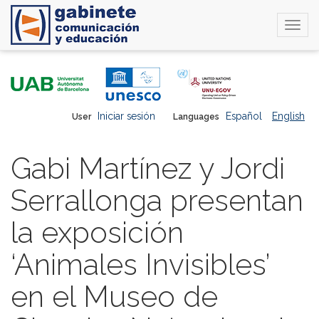
Togg
navi
Skip
to
main
content
Iniciar sesión
Español
English
User
Languages
Gabi Martínez y Jordi
Serrallonga presentan
la exposición
‘Animales Invisibles’
en el Museo de