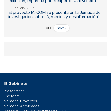
extinción’, impartida por el experto Dani Serralta
14 January, 2026
El proyecto IA-COM se presenta en la 'Jornada de
investigación sobre IA, medios y desinformación'
1 of 6
next ›
El Gabinete
Presentation
The team
Memoria: Proyectos
Memoria: Actividades
Depósito Digital de Documentos UAB