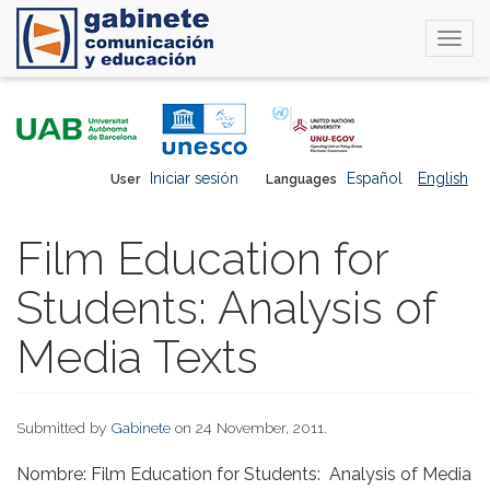
Togg
navi
Skip
to
main
content
Iniciar sesión
Español
English
User
Languages
Film Education for
Students: Analysis of
Media Texts
Submitted by
Gabinete
on 24 November, 2011.
Nombre: Film Education for Students: Analysis of Media