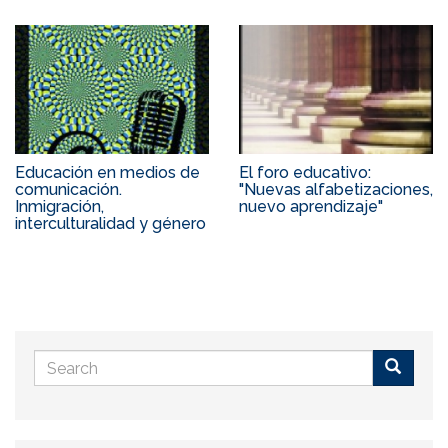
Educación en medios de
El foro educativo:
comunicación.
"Nuevas alfabetizaciones,
Inmigración,
nuevo aprendizaje"
interculturalidad y género
Search
form
Buscar