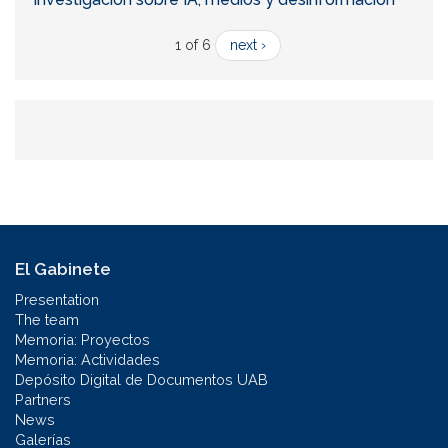
1 of 6
next ›
El Gabinete
Presentation
The team
Memoria: Proyectos
Memoria: Actividades
Depósito Digital de Documentos UAB
Partners
News
Galerías