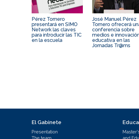
Pérez Tornero
José Manuel Pérez
presentará en SIMO
Tornero ofrecerá un
Network las claves
conferencia sobre
para introducir las TIC
medios e innovació
en la escuela
educativa en las
Jornadas Tr@ms
El Gabinete
Educa
Presentation
Master'
The team
and Educ