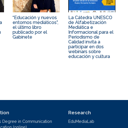
“Educación y nuevos
La Cátedra UNESCO
a
entornos mediáticos”,
de Alfabetización
el último libro
Mediática e
n
publicado por el
Informacional para el
Gabinete
Periodismo de
Calidad invita a
participar en dos
webinars sobre
educación y cultura
tion
Research
s Degree in Communication
EduMediaLab
ation (online)