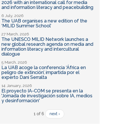
2026 with an international call for media
and information literacy and peacebuilding
6 July, 2026
The UAB organises a new edition of the
‘MILID Summer School’
27 March, 2026
The UNESCO MILID Network launches a
new global research agenda on media and
information literacy and intercultural
dialogue
5 March, 2026
La UAB acoge la conferencia ‘África en
peligro de extinción’, impartida por el
experto Dani Serralta
14 January, 2026
El proyecto IA-COM se presenta en la
'Jornada de investigación sobre IA, medios
y desinformación'
1 of 6
next ›