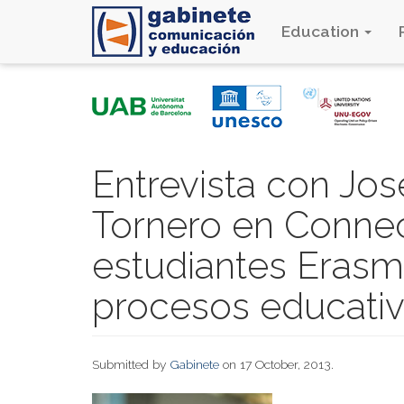
Education
Skip
to
main
content
Entrevista con Jo
Tornero en Connec
estudiantes Erasm
procesos educati
Submitted by
Gabinete
on 17 October, 2013.