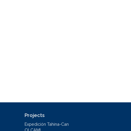
Projects
Expedición Tahina-Can
OLCAMI