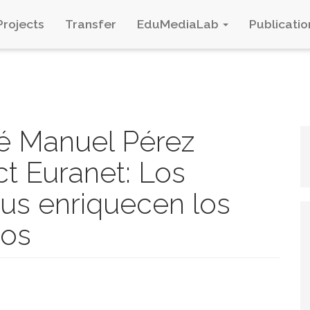
Projects
Transfer
EduMediaLab
Publicatio
sé Manuel Pérez
t Euranet: Los
us enriquecen los
vos