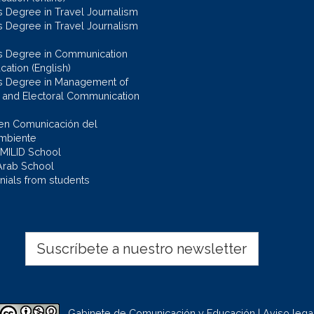
s Degree in Travel Journalism
s Degree in Travel Journalism
s Degree in Communication
cation (English)
s Degree in Management of
al and Electoral Communication
en Comunicación del
mbiente
 MILID School
Arab School
nials from students
Suscríbete a nuestro newsletter
Gabinete de Comunicación y Educación | Aviso lega