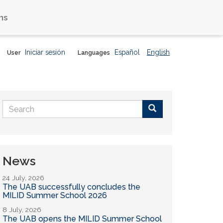
ns
Iniciar sesión
Español
English
User
Languages
Search
form
Buscar
News
24 July, 2026
The UAB successfully concludes the
MILID Summer School 2026
8 July, 2026
The UAB opens the MILID Summer School