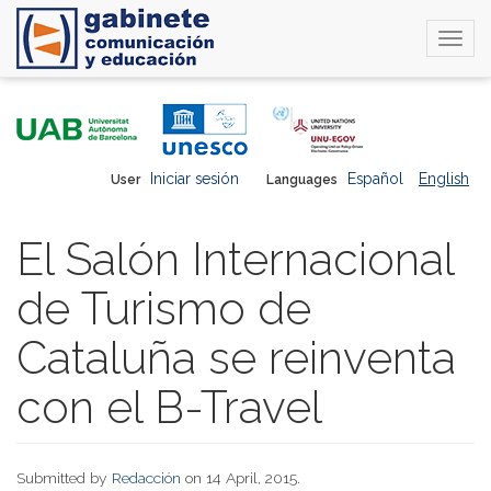
Togg
navi
Skip
to
main
content
Iniciar sesión
Español
English
User
Languages
El Salón Internacional
de Turismo de
Cataluña se reinventa
con el B-Travel
Submitted by
Redacción
on 14 April, 2015.