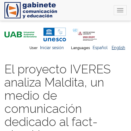
Togg
navi
Skip
to
main
content
Iniciar sesión
Español
English
User
Languages
El proyecto IVERES
analiza Maldita, un
medio de
comunicación
dedicado al fact-